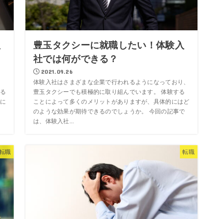
理
豊玉タクシーに就職したい！体験入
社では何ができる？
2021.09.26
体験入社はさまざまな企業で行われるようになっており、
る
豊玉タクシーでも積極的に取り組んでいます。 体験する
に
ことによって多くのメリットがありますが、具体的にはど
のような効果が期待できるのでしょうか。 今回の記事で
は、体験入社...
転職
転職