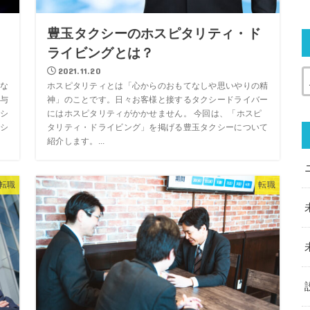
？
豊玉タクシーのホスピタリティ・ド
ライビングとは？
2021.11.20
な
ホスピタリティとは「心からのおもてなしや思いやりの精
与
神」のことです。日々お客様と接するタクシードライバー
シ
にはホスピタリティがかかせません。 今回は、「ホスピ
シ
タリティ・ドライビング」を掲げる豊玉タクシーについて
紹介します。...
転職
転職