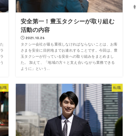
知
安全第一！豊玉タクシーが取り組む
活動の内容
2021.10.26
た
タクシー会社が最も重視しなければならないことは、お客
ラ
さまを安全に目的地までお連れすることです。今回は、豊
ラ
玉タクシーが行っている安全への取り組みをまとめまし
う
た。 加えて、「地域の方々と支え合いながら業務できる
ように」という...
転職
転職