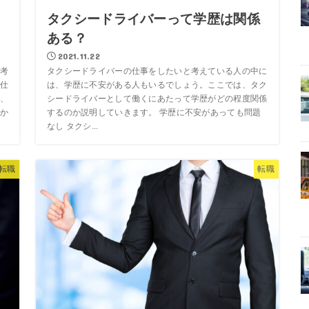
タクシードライバーって学歴は関係
ある？
2021.11.22
考
タクシードライバーの仕事をしたいと考えている人の中に
仕
は、学歴に不安がある人もいるでしょう。ここでは、タク
、
シードライバーとして働くにあたって学歴がどの程度関係
か
するのか説明していきます。 学歴に不安があっても問題
なし タクシ...
転職
転職