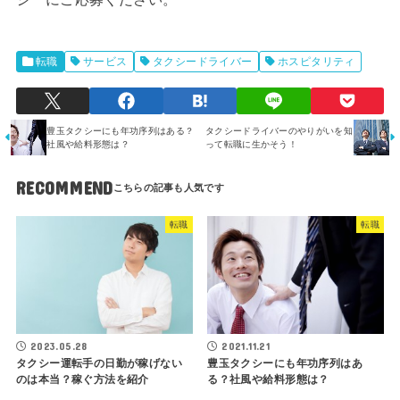
転職
サービス
タクシードライバー
ホスピタリティ
豊玉タクシーにも年功序列はある？
タクシードライバーのやりがいを知
社風や給料形態は？
って転職に生かそう！
RECOMMEND
転職
転職
2023.05.28
2021.11.21
タクシー運転手の日勤が稼げない
豊玉タクシーにも年功序列はあ
のは本当？稼ぐ方法を紹介
る？社風や給料形態は？