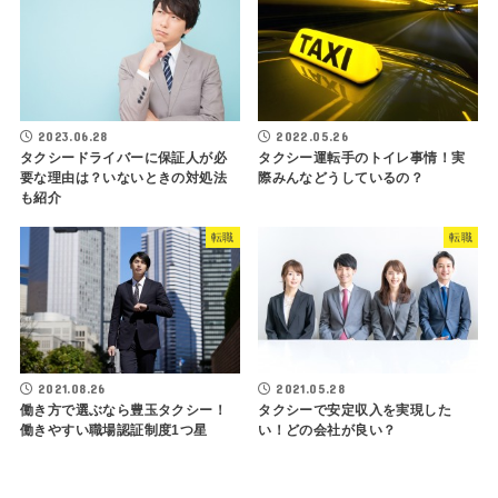
2022.05.26
2023.06.28
タクシー運転手のトイレ事情！実
タクシードライバーに保証人が必
際みんなどうしているの？
要な理由は？いないときの対処法
も紹介
転職
転職
2021.08.26
2021.05.28
働き方で選ぶなら豊玉タクシー！
タクシーで安定収入を実現した
働きやすい職場認証制度1つ星
い！どの会社が良い？