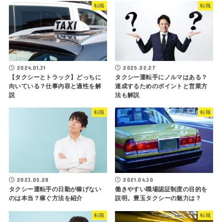
転職
転職
2024.01.31
2025.02.27
【タクシーとトラック】どっちに
タクシー運転手にノルマはある？
向いている？仕事内容と適性を解
達成するためのポイントと営業方
説
法も解説
転職
転職
2023.05.28
2021.04.30
タクシー運転手の日勤が稼げない
働きやすい職場認証制度の目的を
のは本当？稼ぐ方法を紹介
説明。豊玉タクシーの魅力は？
転職
転職