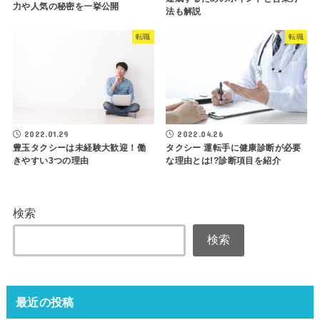
力や人気の秘密を一挙公開
法も解説
転職
転職
2022.01.29
2022.04.26
豊玉タクシーは未経験大歓迎！働
タクシー 運転手に健康診断が必要
きやすい3つの理由
な理由とは!?診断項目を紹介
検索
検索
最近の投稿