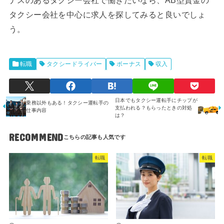
タクシー会社を中心に求人を探してみると良いでしょ
う。
転職
タクシードライバー
ボーナス
収入
日本でもタクシー運転手にチップが
乗務以外もある！タクシー運転手の
支払われる？もらったときの対処
仕事内容
は？
RECOMMEND
転職
転職