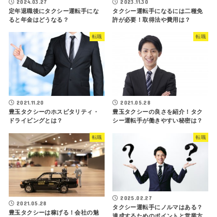
2024.03.27
2023.11.30
定年退職後にタクシー運転手にな
タクシー運転手になるには二種免
ると年金はどうなる？
許が必要！取得法や費用は？
転職
転職
2021.11.20
2021.05.28
豊玉タクシーのホスピタリティ・
豊玉タクシーの良さを紹介！タク
ドライビングとは？
シー運転手が働きやすい秘密は？
転職
転職
2025.02.27
2021.05.28
タクシー運転手にノルマはある？
豊玉タクシーは稼げる！会社の魅
達成するためのポイントと営業方