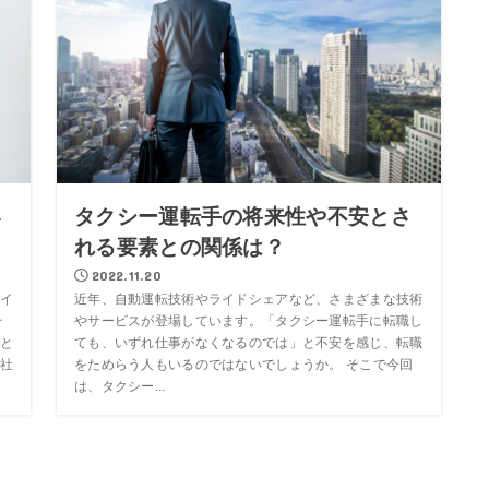
い
タクシー運転手の将来性や不安とさ
れる要素との関係は？
2022.11.20
イ
近年、自動運転技術やライドシェアなど、さまざまな技術
そ
やサービスが登場しています。「タクシー運転手に転職し
と
ても、いずれ仕事がなくなるのでは」と不安を感じ、転職
社
をためらう人もいるのではないでしょうか。 そこで今回
は、タクシー...