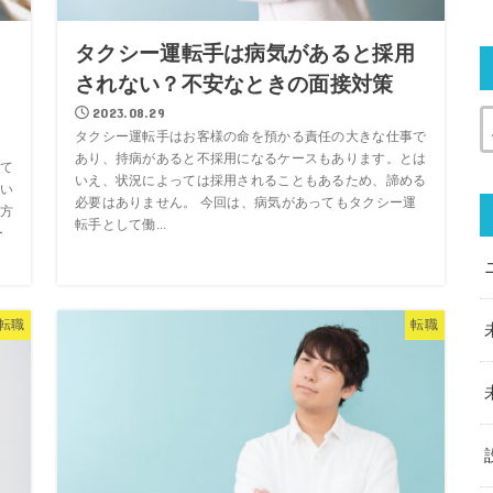
に
タクシー運転手は病気があると採用
されない？不安なときの面接対策
2023.08.29
タクシー運転手はお客様の命を預かる責任の大きな仕事で
あり、持病があると不採用になるケースもあります。とは
て
いえ、状況によっては採用されることもあるため、諦める
い
必要はありません。 今回は、病気があってもタクシー運
方
転手として働...
ー
転職
転職