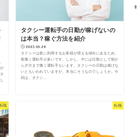
の
タクシー運転手の日勤が稼げないの
紹
は本当？稼ぐ方法を紹介
2023.05.28
タクシーは夜に利用するお客様が増える傾向にあるため、
夜働く運転手が多いです。しかし、中には日勤として朝か
、
ら夕方まで働く運転手もいます。タクシーの日勤は稼げな
が
いともいわれていますが、本当にそうなのでしょうか。今
タ
回は、タクシ...
し
転職
転職