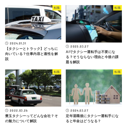
転職
転職
2024.01.31
2025.03.27
【タクシーとトラック】どっちに
AIでタクシー運転手は不要にな
向いている？仕事内容と適性を解
る？そうならない理由と今後の課
説
題を解説
転職
転職
2022.03.26
2024.03.27
豊玉タクシーってどんな会社？そ
定年退職後にタクシー運転手にな
の魅力について解説
ると年金はどうなる？