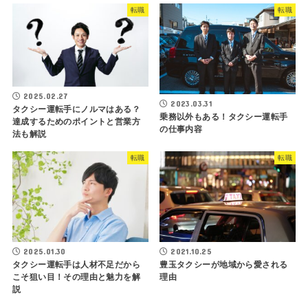
転職
転職
2025.02.27
2023.03.31
タクシー運転手にノルマはある？
乗務以外もある！タクシー運転手
達成するためのポイントと営業方
の仕事内容
法も解説
転職
転職
2025.01.30
2021.10.25
タクシー運転手は人材不足だから
豊玉タクシーが地域から愛される
こそ狙い目！その理由と魅力を解
理由
説