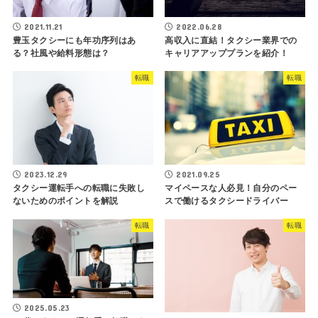
2021.11.21
2022.06.28
豊玉タクシーにも年功序列はあ
高収入に直結！タクシー業界での
る？社風や給料形態は？
キャリアアッププランを紹介！
転職
転職
2023.12.29
2021.09.25
タクシー運転手への転職に失敗し
マイペースな人必見！自分のペー
ないためのポイントを解説
スで働けるタクシードライバー
転職
転職
2025.05.23