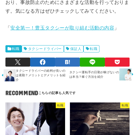
おり、事故防止のためにさまざまな活動を行っておりま
す。気になる方はぜひチェックしてみてください。
「
安全第一！豊玉タクシーが取り組む活動の内容
」
転職
タクシードライバー
保証人
転職
タクシードライバーの給料が良いの
タクシー運転手の日勤が稼げないの
は夜勤？メリットとデメリットを紹
は本当？稼ぐ方法を紹介
介
RECOMMEND
転職
転職