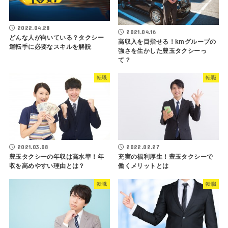
2022.04.28
2021.04.16
どんな人が向いている？タクシー
高収入を目指せる！kmグループの
運転手に必要なスキルを解説
強さを生かした豊玉タクシーっ
て？
転職
転職
2021.03.08
2022.02.27
豊玉タクシーの年収は高水準！年
充実の福利厚生！豊玉タクシーで
収を高めやすい理由とは？
働くメリットとは
転職
転職