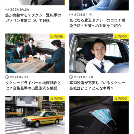
2024.04.24
2021.04.19
誰が負担する？タクシー運転手の
気になる豊玉タクシーのコロナ感
ガソリン事情について解説
染予防・対策への対応をご紹介
設備関係
設備関係
2021.06.23
2021.05.28
タクシードライバーの地理試験と
車両設備が充実しているタクシー
は？合格基準や出題形式を解説
会社はどこ？どんな車両？
設備関係
設備関係