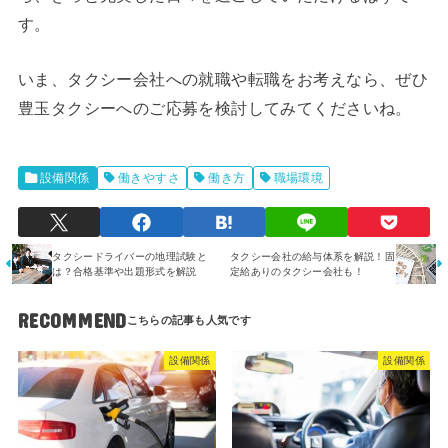
す。
いま、タクシー会社への就職や転職をお考えなら、ぜひ
豊玉タクシーへのご応募を検討してみてくださいね。
設備関係
働きやすさ
働き方
職場環境
タクシードライバーの地理試験と
タクシー会社の給与体系を解説！固
は？合格基準や出題形式を解説
定給ありのタクシー会社も！
RECOMMEND
設備関係
設備関係