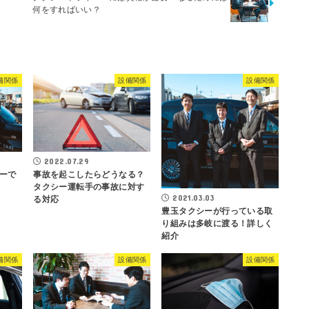
何をすればいい？
備関係
設備関係
設備関係
2022.07.29
ーで
事故を起こしたらどうなる？
タクシー運転手の事故に対す
2021.03.03
る対応
豊玉タクシーが行っている取
り組みは多岐に渡る！詳しく
紹介
備関係
設備関係
設備関係