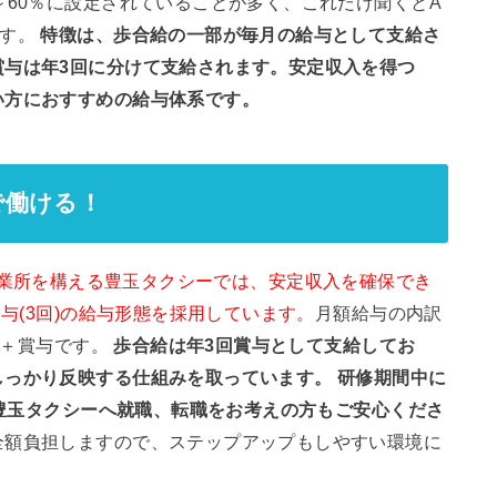
～60％に設定されていることが多く、これだけ聞くとA
ます。
特徴は、歩合給の一部が毎月の給与として支給さ
賞与は年3回に分けて支給されます。安定収入を得つ
い方におすすめの給与体系です。
で働ける！
業所を構える豊玉タクシーでは、安定収入を確保でき
賞与(3回)の給与形態を採用しています。
月額給与の内訳
当＋賞与です。
歩合給は年3回賞与として支給してお
しっかり反映する仕組みを取っています。
研修期間中に
ら豊玉タクシーへ就職、転職をお考えの方もご安心くださ
全額負担しますので、ステップアップもしやすい環境に