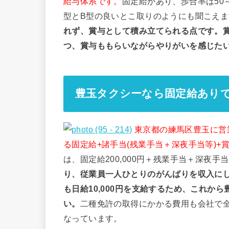
給与体系です。
固定給があり、歩合率は50
型とB型の良いとこ取りのようにも聞こえ
れず、賞与として積み立てられる点です。
つ、賞与ももらいながらやりがいを感じた
豊玉タクシーなら固定給あり
東京都の練馬区豊玉に営
る固定給+諸手当(残業手当＋深夜手当等)+
は、固定給200,000円＋残業手当＋深夜手
り、従業員一人ひとりのがんばりを収入に
も日給10,000円を支給するため、これか
い。
二種免許の取得にかかる費用も会社で
なっています。