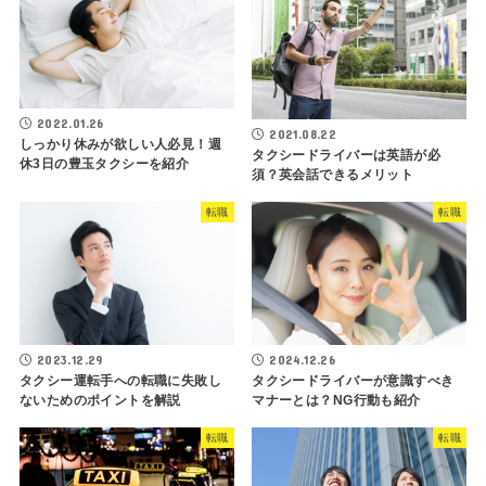
2022.01.26
2021.08.22
しっかり休みが欲しい人必見！週
タクシードライバーは英語が必
休3日の豊玉タクシーを紹介
須？英会話できるメリット
転職
転職
2023.12.29
2024.12.26
タクシー運転手への転職に失敗し
タクシードライバーが意識すべき
ないためのポイントを解説
マナーとは？NG行動も紹介
転職
転職