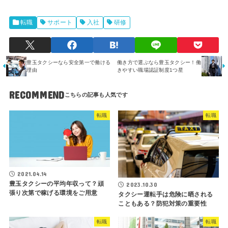
転職
サポート
入社
研修
豊玉タクシーなら安全第一で働ける
働き方で選ぶなら豊玉タクシー！働
理由
きやすい職場認証制度1つ星
RECOMMEND
転職
転職
2021.04.14
豊玉タクシーの平均年収って？頑
2023.10.30
張り次第で稼げる環境をご用意
タクシー運転手は危険に晒される
こともある？防犯対策の重要性
転職
転職