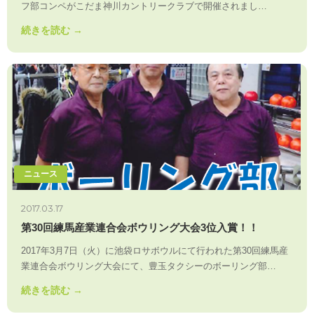
フ部コンペがこだま神川カントリークラブで開催されまし…
続きを読む →
ニュース
2017.03.17
第30回練馬産業連合会ボウリング大会3位入賞！！
2017年3月7日（火）に池袋ロサボウルにて行われた第30回練馬産
業連合会ボウリング大会にて、豊玉タクシーのボーリング部…
続きを読む →