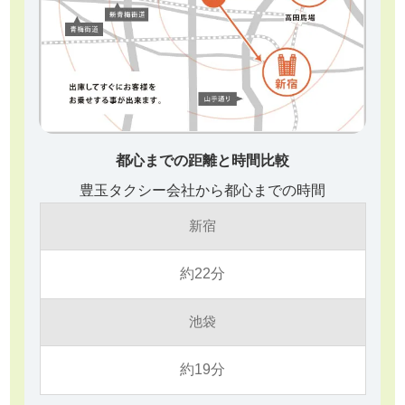
都心までの距離と時間比較
豊玉タクシー会社から都心までの時間
新宿
約22分
池袋
約19分