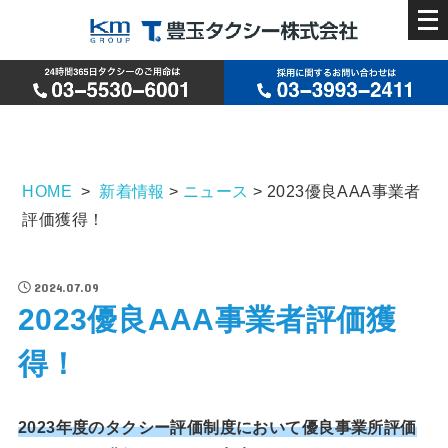
メ
ニ
ュ
ー
を
開
HOME
>
新着情報
>
ニュース
>
2023優良AAA事業者
く
評価獲得！
2024.07.09
2023優良AAA事業者評価獲
得！
2023年度のタクシー評価制度において優良事業所評価