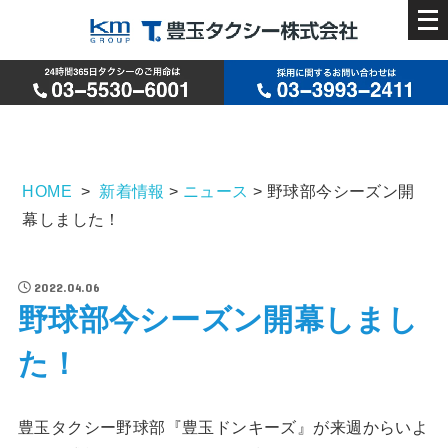
メ
ニ
ュ
ー
を
開
HOME
>
新着情報
>
ニュース
>
野球部今シーズン開
く
幕しました！
2022.04.06
野球部今シーズン開幕しまし
た！
豊玉タクシー野球部『豊玉ドンキーズ』が来週からいよ