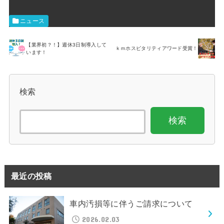
ニュース
【業界初？！】週休3日制導入して
ｋｍホスピタリティアワード受賞！
います！
検索
検索
最近の投稿
車内汚損等に伴うご請求について
2026.02.03