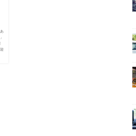
き
あ
」
者
迎